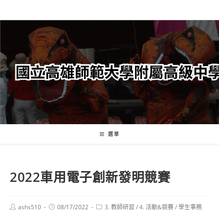
跳
轉
至
主
要
內
容
選單
2022車用電子創新發明競賽
Post
Post
Post
ashs510
08/17/2022
3. 教師研習
/
4. 活動&競賽
/
學生事務
author:
published:
category: