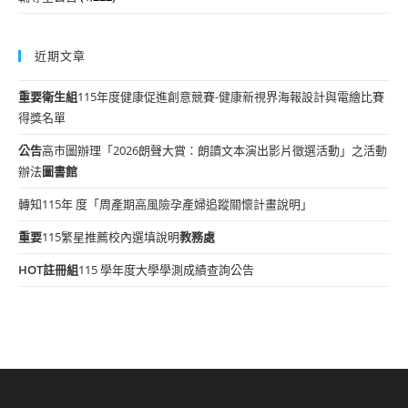
近期文章
重要
衛生組
115年度健康促進創意競賽-健康新視界海報設計與電繪比賽
得獎名單
公告
高市圖辦理「2026朗聲大賞：朗讀文本演出影片徵選活動」之活動
辦法
圖書館
轉知115年 度「周產期高風險孕產婦追蹤關懷計畫說明」
重要
115繁星推薦校內選填說明
教務處
HOT
註冊組
115 學年度大學學測成績查詢公告