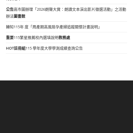
公告
高市圖辦理「2026朗聲大賞：朗讀文本演出影片徵選活動」之活動
辦法
圖書館
轉知115年 度「周產期高風險孕產婦追蹤關懷計畫說明」
重要
115繁星推薦校內選填說明
教務處
HOT
註冊組
115 學年度大學學測成績查詢公告