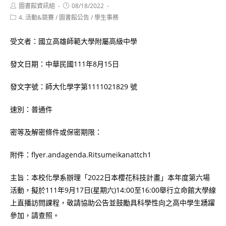
Post
Post
圖書館資訊組
08/18/2022
author:
published:
Post
4. 活動&競賽
/
圖書館公告
/
學生事務
category:
受文者：國立高雄師範大學附屬高級中學
發文日期：中華民國111年8月15日
發文字號：師大化學字第1111021829 號
速別：普通件
密等及解密條件或保密期限：
附件：flyer.andagenda.Ritsumeikanattch1
主旨：本校化學系辦理「2022日本櫻花科技計畫」本年度第六場
活動，擬於111年9月17日(星期六)14:00至16:00舉行立命館大學線
上直播訪問課程，敬請協助公告並鼓勵具科學性向之高中學生踴躍
參加，請查照。