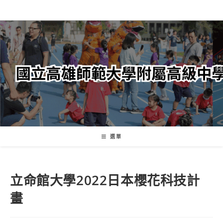
跳
轉
至
主
要
內
容
選單
立命館大學2022日本櫻花科技計
畫