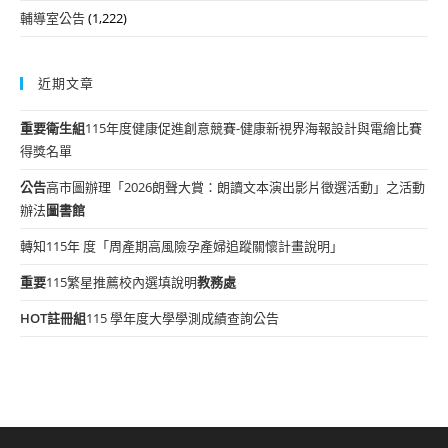
輔導室公告
(1,222)
近期文章
重要
衛生組
115年度健康促進創意競賽-健康新視界海報設計與電繪比賽
得獎名單
公告
高市圖辦理「2026朗聲大賞：朗讀文本演出影片徵選活動」之活動
辦法
圖書館
轉知115年 度「周產期高風險孕產婦追蹤關懷計畫說明」
重要
115繁星推薦校內選填說明
教務處
HOT
註冊組
115 學年度大學學測成績查詢公告