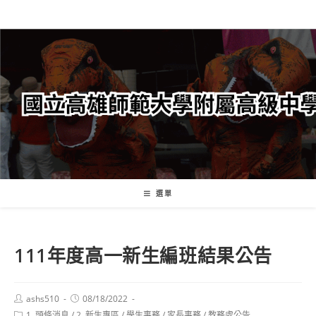
跳
轉
至
主
要
內
容
選單
111年度高一新生編班結果公告
Post
Post
ashs510
08/18/2022
author:
published:
Post
1. 頭條消息
/
2. 新生專區
/
學生事務
/
家長事務
/
教務處公告