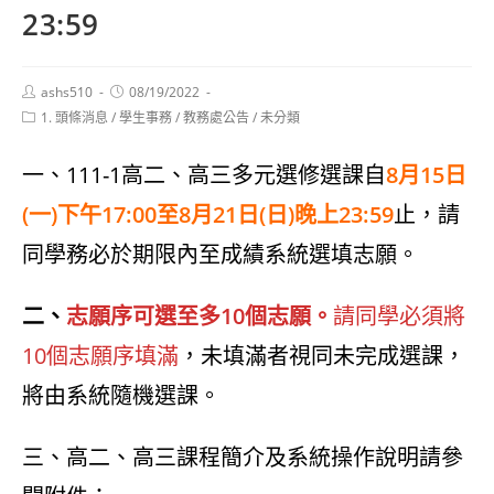
23:59
Post
Post
ashs510
08/19/2022
author:
published:
Post
1. 頭條消息
/
學生事務
/
教務處公告
/
未分類
category:
一、111-1高二、高三多元選修選課自
8月15日
(一)下午17:00至8月21日(日)晚上23:59
止，請
同學務必於期限內至成績系統選填志願。
二、
志願序可選至多10個志願。
請同學必須將
10個志願序填滿
，未填滿者視同未完成選課，
將由系統隨機選課。
三、高二、高三課程簡介及系統操作說明請參