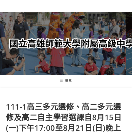
跳
轉
至
主
要
內
容
選單
111-1高三多元選修、高二多元選
修及高二自主學習選課自8月15日
(一)下午17:00至8月21日(日)晚上