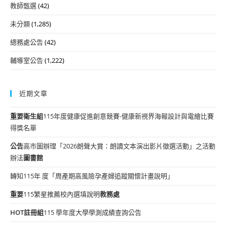
教師甄選
(42)
未分類
(1,285)
總務處公告
(42)
輔導室公告
(1,222)
近期文章
重要
衛生組
115年度健康促進創意競賽-健康新視界海報設計與電繪比賽
得獎名單
公告
高市圖辦理「2026朗聲大賞：朗讀文本演出影片徵選活動」之活動
辦法
圖書館
轉知115年 度「周產期高風險孕產婦追蹤關懷計畫說明」
重要
115繁星推薦校內選填說明
教務處
HOT
註冊組
115 學年度大學學測成績查詢公告