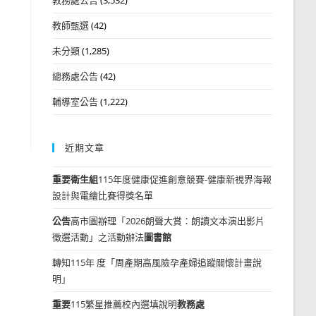
教師甄選
(42)
未分類
(1,285)
總務處公告
(42)
輔導室公告
(1,222)
近期文章
重要
衛生組
115年度健康促進創意競賽-健康新視界海報
設計與電繪比賽得獎名單
公告
高市圖辦理「2026朗聲大賞：朗讀文本演出影片
徵選活動」之活動辦法
圖書館
轉知115年 度「周產期高風險孕產婦追蹤關懷計畫說
明」
重要
115繁星推薦校內選填說明
教務處