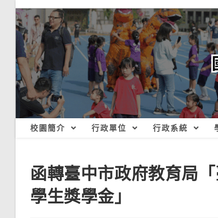
跳
轉
至
主
要
內
容
校園簡介
行政單位
行政系統
函轉臺中市政府教育局「
學生獎學金」