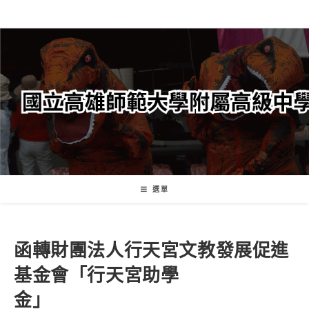
跳
轉
至
主
要
內
容
選單
函轉財團法人行天宮文教發展促進
基金會「行天宮助學
金」