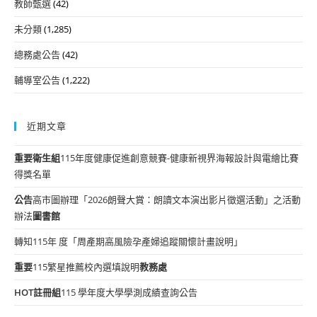
教師甄選
(42)
未分類
(1,285)
總務處公告
(42)
輔導室公告
(1,222)
近期文章
重要
衛生組
115年度健康促進創意競賽-健康新視界海報設計與電繪比賽
得獎名單
公告
高市圖辦理「2026朗聲大賞：朗讀文本演出影片徵選活動」之活動
辦法
圖書館
轉知115年 度「周產期高風險孕產婦追蹤關懷計畫說明」
重要
115繁星推薦校內選填說明
教務處
HOT
註冊組
115 學年度大學學測成績查詢公告