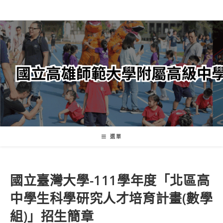
跳
轉
至
主
要
內
容
選單
國立臺灣大學-111學年度「北區高
中學生科學研究人才培育計畫(數學
組)」招生簡章