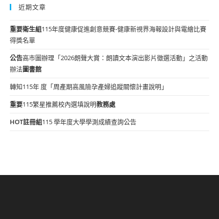
近期文章
重要
衛生組
115年度健康促進創意競賽-健康新視界海報設計與電繪比賽
得獎名單
公告
高市圖辦理「2026朗聲大賞：朗讀文本演出影片徵選活動」之活動
辦法
圖書館
轉知115年 度「周產期高風險孕產婦追蹤關懷計畫說明」
重要
115繁星推薦校內選填說明
教務處
HOT
註冊組
115 學年度大學學測成績查詢公告