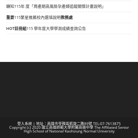
轉知115年 度「周產期高風險孕產婦追蹤關懷計畫說明」
重要
115繁星推薦校內選填說明
教務處
HOT
註冊組
115 學年度大學學測成績查詢公告
登入系統
| 地址：高雄市苓雅區凱旋二路89號 TEL:07-7613875
Copyright (c) 2020 國立高雄師範大學附屬高級中學 The Affiliated Senior
High School of National Kaohsiung Normal University