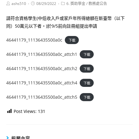
Post
Post
Post
ashs510
08/29/2022
6. 獎助學金
/
教務處公告
author:
published:
category:
請符合資格學生(中低收入戶或家戶年所得總額在新臺幣（以下
同）50萬元以下者。)於9/5前向註冊組提出申請
46441179_11136435500a0c
下載
46441179_11136435500a0c_attch1
下載
46441179_11136435500a0c_attch2
下載
46441179_11136435500a0c_attch4
下載
46441179_11136435500a0c_attch5
下載
Post Views:
131
相關內容