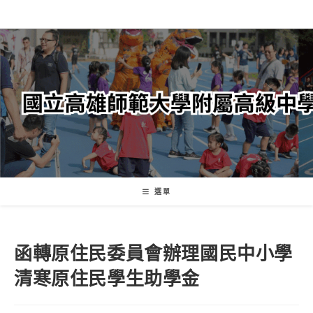
跳
轉
至
主
要
內
容
選單
函轉原住民委員會辦理國民中小學
清寒原住民學生助學金