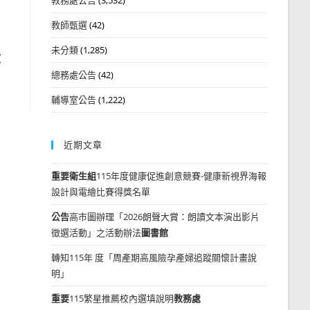
教師甄選
(42)
未分類
(1,285)
文
總務處公告
(42)
輔導室公告
(1,222)
近期文章
重要
衛生組
115年度健康促進創意競賽-健康新視界海報
設計與電繪比賽得獎名單
公告
高市圖辦理「2026朗聲大賞：朗讀文本演出影片
徵選活動」之活動辦法
圖書館
轉知115年 度「周產期高風險孕產婦追蹤關懷計畫說
明」
重要
115繁星推薦校內選填說明
教務處