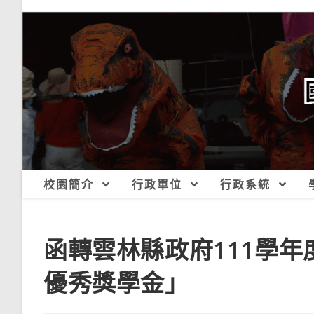
跳
轉
至
主
要
內
容
校園簡介
行政單位
行政系統
函轉雲林縣政府111學
優秀獎學金」