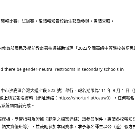
辨簡報比賽」試辦賽，敬請轉知貴校師生鼓勵參與，惠請查照。
教育部國民及學前教育署指導補助辦理「2022全國高級中等學校英語思
nder-neutral restrooms in secondary schools in
市沙鹿區台灣大道七段 823 號）舉行，報名期限為111 年 9 月 1 日（
線上填妥報名資料（網址連結：https://shorturl.at/osuw0），任何報
點報名系統關閉前完成。
報模板、學習指引及證據卡範例之檔案連結）請參閱附件，惠請各校轉知
、語文資優班等），並鼓勵參加本屆賽事，准予報名師生以公（差）假方