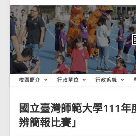
跳
轉
至
主
要
內
容
校園簡介
行政單位
行政系統
國立臺灣師範大學111
辨簡報比賽」