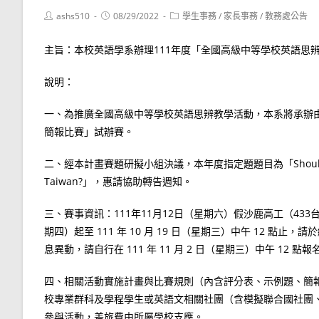
Post
Post
Post
ashs510
08/29/2022
學生事務
/
家長事務
/
教務處公告
author:
published:
category:
主旨：本校英語學系辦理111年度「全國高級中等學校英語思
說明：
一、為推廣全國高級中等學校英語思辨教學活動，本系將承辦由
簡報比賽」試辦賽。
二、經本計畫賽題研擬小組決議，本年度指定題題目為「Should there be ge
Taiwan?」，惠請協助轉告週知。
三、賽事資訊：111年11月12日（星期六）假沙鹿高工（433台中
期四）起至 111 年 10 月 19 日（星期三）中午 12 點止，請於
息異動，請自行在 111 年 11 月 2 日（星期三）中午 12 
四、相關活動實施計畫與比賽規則（內含評分表、示例題、簡
校專業群科及學程學生或英語文相關社團（含模擬聯合國社團
參與活動，差旅費由所屬學校支應。