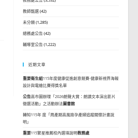
教師甄選
(42)
未分類
(1,285)
總務處公告
(42)
輔導室公告
(1,222)
近期文章
重要
衛生組
115年度健康促進創意競賽-健康新視界海報
設計與電繪比賽得獎名單
公告
高市圖辦理「2026朗聲大賞：朗讀文本演出影片
徵選活動」之活動辦法
圖書館
轉知115年 度「周產期高風險孕產婦追蹤關懷計畫說
明」
重要
115繁星推薦校內選填說明
教務處