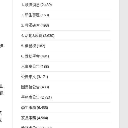
1. 頭條消息
(2,439)
2. 新生專區
(163)
3. 教師研習
(493)
4. 活動&競賽
(2,630)
辨
5. 榮譽榜
(182)
6. 獎助學金
(481)
人事室公告
(138)
公告來文
(3,171)
星
圖書館公告
(433)
名訊
學務處公告
(2,721)
學生事務
(6,433)
該
家長事務
(4,564)
式
教務處公告
(3,532)