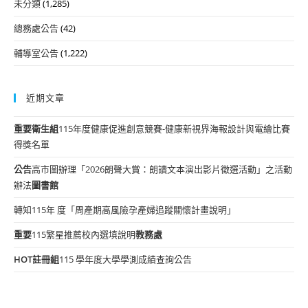
未分類
(1,285)
總務處公告
(42)
輔導室公告
(1,222)
近期文章
重要
衛生組
115年度健康促進創意競賽-健康新視界海報設計與電繪比賽
得獎名單
公告
高市圖辦理「2026朗聲大賞：朗讀文本演出影片徵選活動」之活動
辦法
圖書館
轉知115年 度「周產期高風險孕產婦追蹤關懷計畫說明」
重要
115繁星推薦校內選填說明
教務處
HOT
註冊組
115 學年度大學學測成績查詢公告