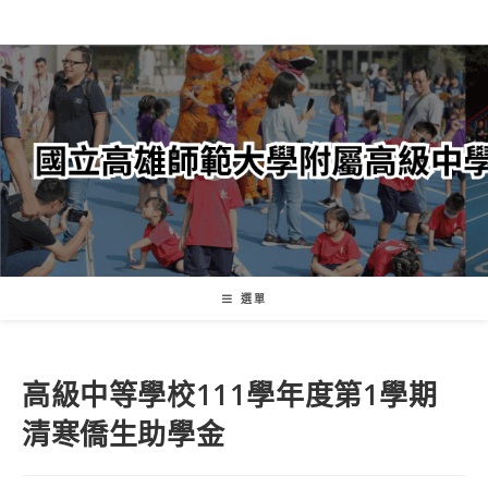
跳
轉
至
主
要
內
容
選單
高級中等學校111學年度第1學期
清寒僑生助學金