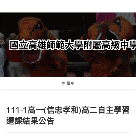
跳
轉
至
主
要
內
容
選單
111-1高一(信忠孝和)高二自主學習
選課結果公告