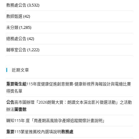
教務處公告
(3,532)
教師甄選
(42)
未分類
(1,285)
總務處公告
(42)
輔導室公告
(1,222)
近期文章
重要
衛生組
115年度健康促進創意競賽-健康新視界海報設計與電繪比賽
得獎名單
公告
高市圖辦理「2026朗聲大賞：朗讀文本演出影片徵選活動」之活動
辦法
圖書館
轉知115年 度「周產期高風險孕產婦追蹤關懷計畫說明」
重要
115繁星推薦校內選填說明
教務處