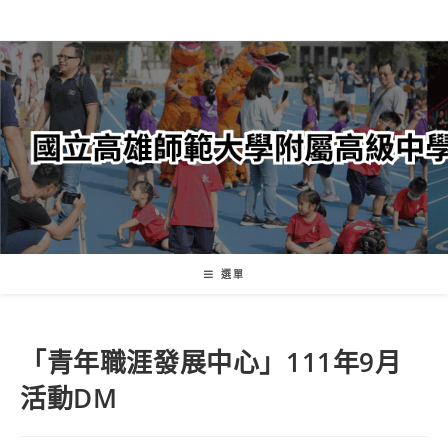
跳
轉
至
主
要
內
容
選單
「青年職涯發展中心」111年9月
活動DM