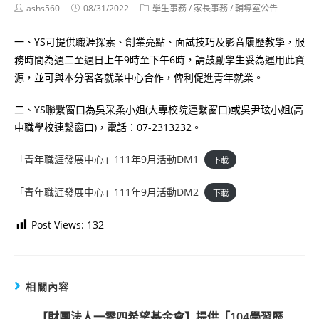
Post
Post
Post
ashs560
08/31/2022
學生事務
/
家長事務
/
輔導室公告
author:
published:
category:
一、YS可提供職涯探索、創業亮點、面試技巧及影音履歷教學，服
務時間為週二至週日上午9時至下午6時，請鼓勵學生妥為運用此資
源，並可與本分署各就業中心合作，俾利促進青年就業。
二、YS聯繫窗口為吳采柔小姐(大專校院連繫窗口)或吳尹玹小姐(高
中職學校連繫窗口)，電話：07-2313232。
「青年職涯發展中心」111年9月活動DM1
下載
「青年職涯發展中心」111年9月活動DM2
下載
Post Views:
132
相關內容
【財團法人一零四希望基金會】提供「104學習歷