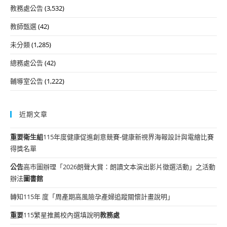
教務處公告
(3,532)
教師甄選
(42)
未分類
(1,285)
總務處公告
(42)
輔導室公告
(1,222)
近期文章
重要
衛生組
115年度健康促進創意競賽-健康新視界海報設計與電繪比賽
得獎名單
公告
高市圖辦理「2026朗聲大賞：朗讀文本演出影片徵選活動」之活動
辦法
圖書館
轉知115年 度「周產期高風險孕產婦追蹤關懷計畫說明」
重要
115繁星推薦校內選填說明
教務處