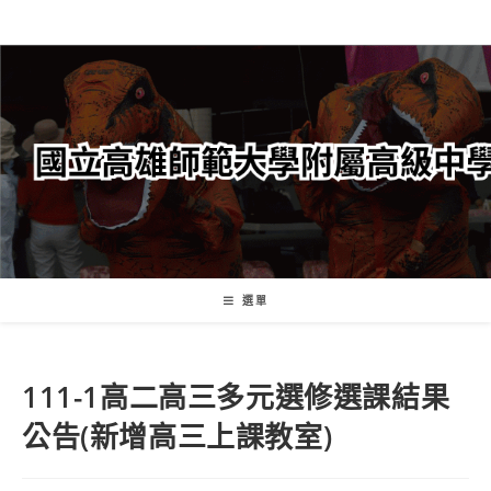
跳
轉
至
主
要
內
容
選單
111-1高二高三多元選修選課結果
公告(新增高三上課教室)