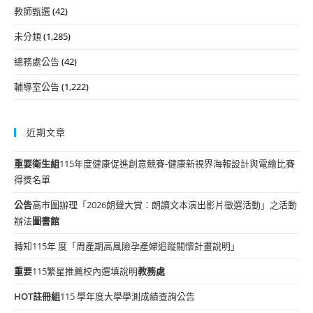
教師甄選
(42)
未分類
(1,285)
總務處公告
(42)
輔導室公告
(1,222)
近期文章
重要
衛生組
115年度健康促進創意競賽-健康新視界海報設計與電繪比賽
得獎名單
公告
高市圖辦理「2026朗聲大賞：朗讀文本演出影片徵選活動」之活動
辦法
圖書館
轉知115年 度「周產期高風險孕產婦追蹤關懷計畫說明」
重要
115繁星推薦校內選填說明
教務處
HOT
註冊組
115 學年度大學學測成績查詢公告