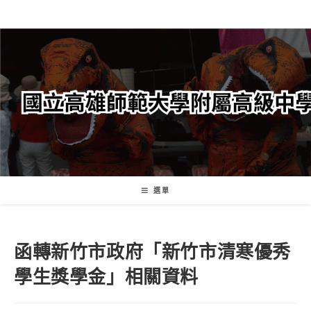
跳
轉
至
主
要
內
容
選單
函轉新竹市政府「新竹市清寒優秀
學生獎學金」相關資料