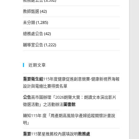
教師甄選
(42)
未分類
(1,285)
總務處公告
(42)
輔導室公告
(1,222)
近期文章
重要
衛生組
115年度健康促進創意競賽-健康新視界海報
設計與電繪比賽得獎名單
公告
高市圖辦理「2026朗聲大賞：朗讀文本演出影片
徵選活動」之活動辦法
圖書館
轉知115年 度「周產期高風險孕產婦追蹤關懷計畫說
明」
重要
115繁星推薦校內選填說明
教務處