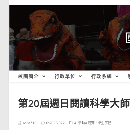
跳
轉
至
主
要
內
容
校園簡介
行政單位
行政系統
第20屆週日閱讀科學大
Post
Post
Post
ashs510
09/02/2022
4. 活動&競賽
/
學生事務
author:
published:
category: