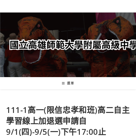
跳
轉
至
主
要
內
容
選單
111-1高一(限信忠孝和班)高二自主
學習線上加退選申請自
9/1(四)-9/5(一)下午17:00止