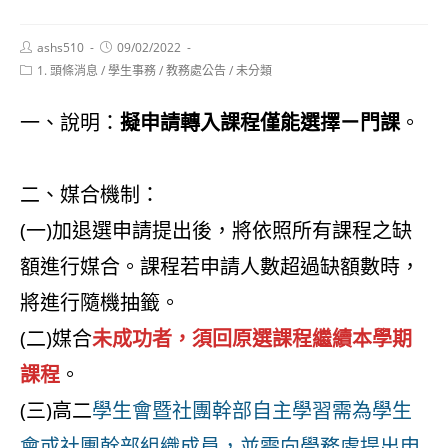
Post
Post
ashs510
09/02/2022
author:
published:
Post
1. 頭條消息
/
學生事務
/
教務處公告
/
未分類
category:
一、說明：
擬申請轉入課程僅能選擇ㄧ門課
。
二、媒合機制：
(一)加退選申請提出後，將依照所有課程之缺
額進行媒合。課程若申請人數超過缺額數時，
將進行隨機抽籤。
(二)媒合
未成功者，須回原選課程繼續本學期
課程
。
(三)高二
學生會暨社團幹部自主學習需為學生
會或社團幹部組織成員，並需向學務處提出申