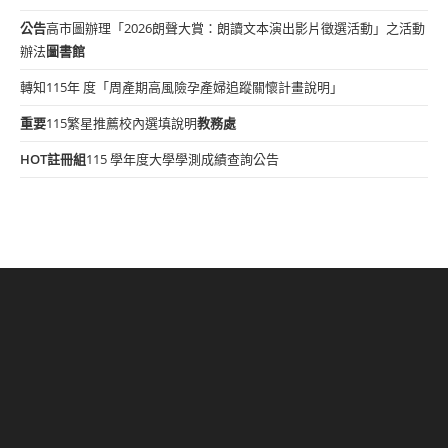
公告
高市圖辦理「2026朗聲大賞：朗讀文本演出影片徵選活動」之活動
辦法
圖書館
轉知115年 度「周產期高風險孕產婦追蹤關懷計畫說明」
重要
115繁星推薦校內選填說明
教務處
HOT
註冊組
115 學年度大學學測成績查詢公告