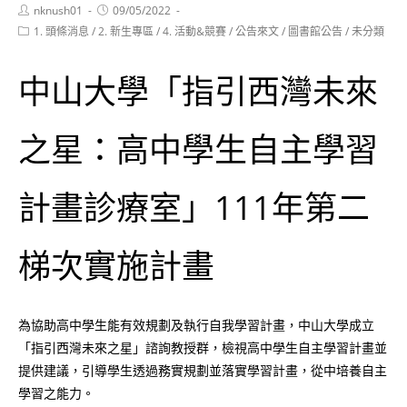
Post
Post
nknush01
09/05/2022
author:
published:
Post
1. 頭條消息
/
2. 新生專區
/
4. 活動&競賽
/
公告來文
/
圖書館公告
/
未分類
category:
中山大學「指引西灣未來
之星：高中學生自主學習
計畫診療室」111年第二
梯次實施計畫
為協助高中學生能有效規劃及執行自我學習計畫，中山大學成立
「指引西灣未來之星」諮詢教授群，檢視高中學生自主學習計畫並
提供建議，引導學生透過務實規劃並落實學習計畫，從中培養自主
學習之能力。