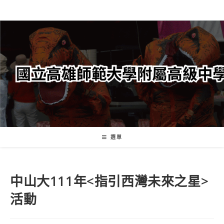
跳
轉
至
主
要
內
容
選單
中山大111年<指引西灣未來之星>
活動