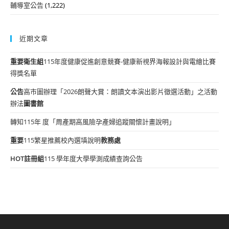
輔導室公告
(1,222)
近期文章
重要
衛生組
115年度健康促進創意競賽-健康新視界海報設計與電繪比賽
得獎名單
公告
高市圖辦理「2026朗聲大賞：朗讀文本演出影片徵選活動」之活動
辦法
圖書館
轉知115年 度「周產期高風險孕產婦追蹤關懷計畫說明」
重要
115繁星推薦校內選填說明
教務處
HOT
註冊組
115 學年度大學學測成績查詢公告