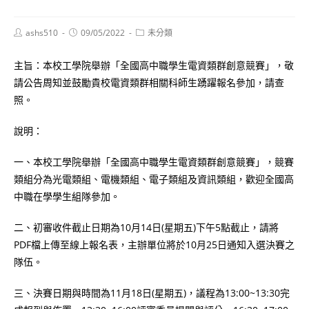
Post
Post
Post
ashs510
09/05/2022
未分類
author:
published:
category:
主旨：本校工學院舉辦「全國高中職學生電資類群創意競賽」，敬
請公告周知並鼓勵貴校電資類群相關科師生踴躍報名參加，請查
照。
說明：
一、本校工學院舉辦「全國高中職學生電資類群創意競賽」，競賽
類組分為光電類組、電機類組、電子類組及資訊類組，歡迎全國高
中職在學學生組隊參加。
二、初審收件截止日期為10月14日(星期五)下午5點截止，請將
PDF檔上傳至線上報名表，主辦單位將於10月25日通知入選決賽之
隊伍。
三、決賽日期與時間為11月18日(星期五)，議程為13:00~13:30完