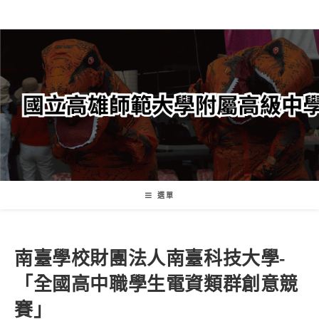
跳
轉
至
主
要
內
容
選單
南臺學校財團法人南臺科技大學-
「全國高中職學生電資類群創意競
賽」