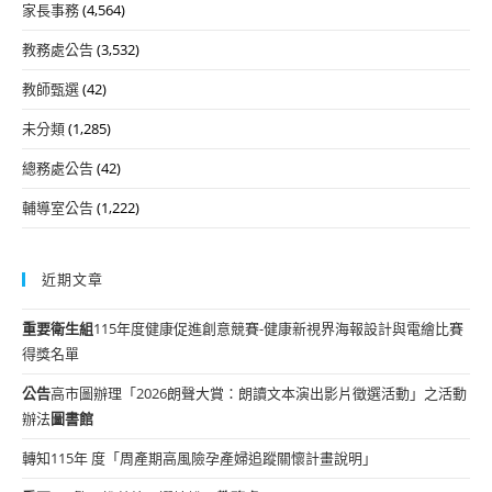
家長事務
(4,564)
教務處公告
(3,532)
教師甄選
(42)
未分類
(1,285)
總務處公告
(42)
輔導室公告
(1,222)
近期文章
重要
衛生組
115年度健康促進創意競賽-健康新視界海報設計與電繪比賽
得獎名單
公告
高市圖辦理「2026朗聲大賞：朗讀文本演出影片徵選活動」之活動
辦法
圖書館
轉知115年 度「周產期高風險孕產婦追蹤關懷計畫說明」