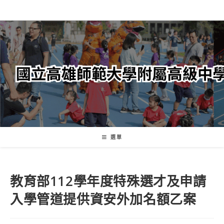
跳
轉
至
主
要
內
容
選單
教育部112學年度特殊選才及申請
入學管道提供資安外加名額乙案