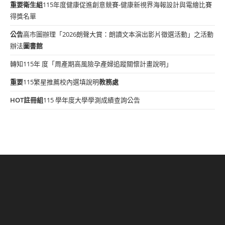
重要
衛生組
115年度健康促進創意競賽-健康新視界海報設計與電繪比賽
得獎名單
公告
高市圖辦理「2026朗聲大賞：朗讀文本演出影片徵選活動」之活動
辦法
圖書館
轉知115年 度「周產期高風險孕產婦追蹤關懷計畫說明」
重要
115繁星推薦校內選填說明
教務處
HOT
註冊組
115 學年度大學學測成績查詢公告