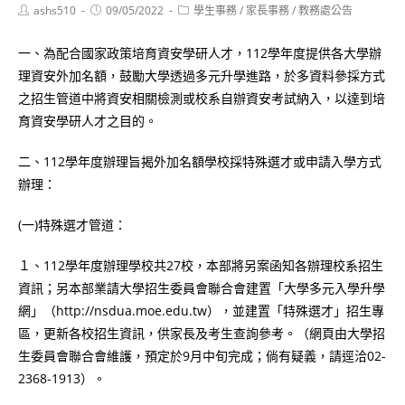
Post
Post
Post
ashs510
09/05/2022
學生事務
/
家長事務
/
教務處公告
author:
published:
category:
一、為配合國家政策培育資安學研人才，112學年度提供各大學辦
理資安外加名額，鼓勵大學透過多元升學進路，於多資料參採方式
之招生管道中將資安相關檢測或校系自辦資安考試納入，以達到培
育資安學研人才之目的。
二、112學年度辦理旨揭外加名額學校採特殊選才或申請入學方式
辦理：
(一)特殊選才管道：
１、112學年度辦理學校共27校，本部將另案函知各辦理校系招生
資訊；另本部業請大學招生委員會聯合會建置「大學多元入學升學
網」（http://nsdua.moe.edu.tw），並建置「特殊選才」招生專
區，更新各校招生資訊，供家長及考生查詢參考。（網頁由大學招
生委員會聯合會維護，預定於9月中旬完成；倘有疑義，請逕洽02-
2368-1913）。