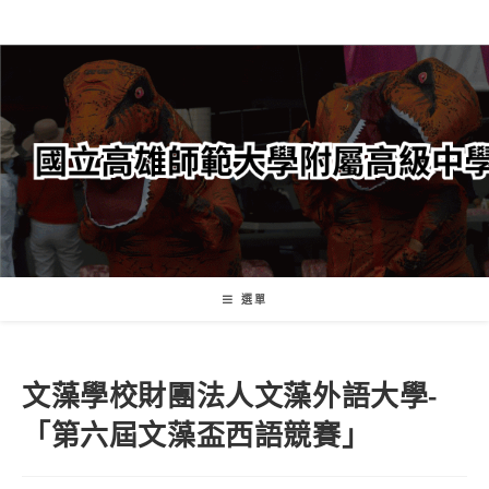
跳
轉
至
主
要
內
容
選單
文藻學校財團法人文藻外語大學-
「第六屆文藻盃西語競賽」