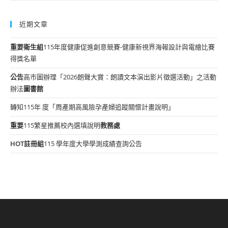
近期文章
重要
衛生組
115年度健康促進創意競賽-健康新視界海報設計與電繪比賽
得獎名單
公告
高市圖辦理「2026朗聲大賞：朗讀文本演出影片徵選活動」之活動
辦法
圖書館
轉知115年 度「周產期高風險孕產婦追蹤關懷計畫說明」
重要
115繁星推薦校內選填說明
教務處
HOT
註冊組
115 學年度大學學測成績查詢公告