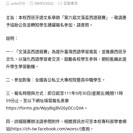
Post
Post
Post
ashs510
09/05/2022
公告來文
author:
published:
category:
主旨：本校西班牙語文系舉辦「第六屆文藻盃西語競賽」，敬請惠
予協助公告並轉知學生踴躍報名參加，請查照。
說明：
一、「文藻盃西語競賽」為提升臺灣西語學習風氣，並推廣西班牙
文化，以強化西語學習者交流，鼓勵各校學生參與，期盼能藉此提
升學生學習動機。
二、參加對象：全國各公私立大專校院暨高中職學生。
三、報名時間與方式：即日起至111年9月30日(星期五)晚間11時
59分止，至以下網址填寫報名表單
https://forms.gle/WpyBqjBV26yDCcQVA。
四、詳細競賽辦法請參閱附件，相關資訊亦可至本校專科部學會網
站(https://zh-tw.facebook.com/wzesc/)查詢。