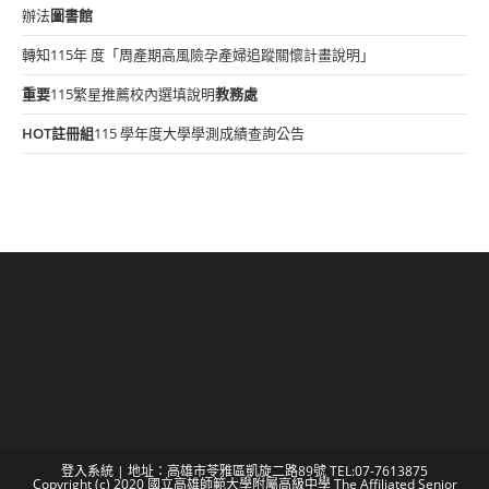
辦法
圖書館
轉知115年 度「周產期高風險孕產婦追蹤關懷計畫說明」
重要
115繁星推薦校內選填說明
教務處
HOT
註冊組
115 學年度大學學測成績查詢公告
登入系統
| 地址：高雄市苓雅區凱旋二路89號 TEL:07-7613875
Copyright (c) 2020 國立高雄師範大學附屬高級中學 The Affiliated Senior