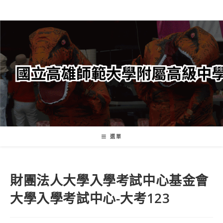
跳
轉
至
主
要
內
容
選單
財團法人大學入學考試中心基金會
大學入學考試中心-大考123