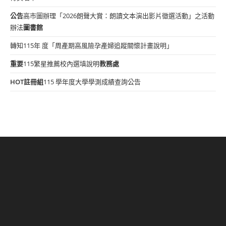
公告
高市圖辦理「2026朗聲大賞：朗讀文本演出影片徵選活動」之活動
辦法
圖書館
轉知115年 度「周產期高風險孕產婦追蹤關懷計畫說明」
重要
115繁星推薦校內選填說明
教務處
HOT
註冊組
115 學年度大學學測成績查詢公告