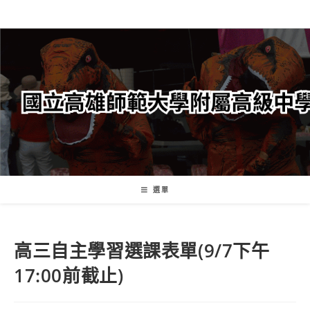
跳
轉
至
主
要
內
容
選單
高三自主學習選課表單(9/7下午
17:00前截止)