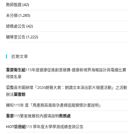
教師甄選
(42)
未分類
(1,285)
總務處公告
(42)
輔導室公告
(1,222)
近期文章
重要
衛生組
115年度健康促進創意競賽-健康新視界海報設計與電繪比賽
得獎名單
公告
高市圖辦理「2026朗聲大賞：朗讀文本演出影片徵選活動」之活動
辦法
圖書館
轉知115年 度「周產期高風險孕產婦追蹤關懷計畫說明」
重要
115繁星推薦校內選填說明
教務處
HOT
註冊組
115 學年度大學學測成績查詢公告