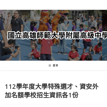
跳
轉
至
主
要
內
容
選單
112學年度大學特殊選才、資安外
加名額學校招生資訊各1份