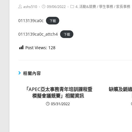
Post
Post
Post
ashs510
09/06/2022
4. 活動&競賽
/
學生事務
/
家長事務
author:
published:
category:
0113139ca0c
下載
0113139ca0c_attch4
下載
Post Views:
128
相關內容
「APEC亞太事務青年培訓課程暨
缺曠及銷過誤
模擬會議競賽」相關資訊
05/31/2022