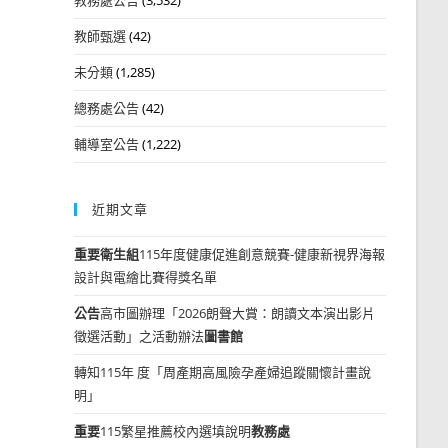
教師甄選
(42)
未分類
(1,285)
總務處公告
(42)
輔導室公告
(1,222)
近期文章
重要
衛生組
115年度健康促進創意競賽-健康新視界海報
設計與電繪比賽得獎名單
公告
高市圖辦理「2026朗聲大賞：朗讀文本演出影片
徵選活動」之活動辦法
圖書館
轉知115年 度「周產期高風險孕產婦追蹤關懷計畫說
明」
重要
115繁星推薦校內選填說明
教務處