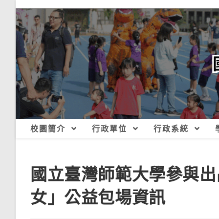
跳
轉
至
主
要
內
容
校園簡介
行政單位
行政系統
國立臺灣師範大學參與出
女」公益包場資訊