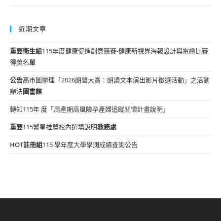
近期文章
重要
衛生組
115年度健康促進創意競賽-健康新視界海報設計與電繪比賽
得獎名單
公告
高市圖辦理「2026朗聲大賞：朗讀文本演出影片徵選活動」之活動
辦法
圖書館
轉知115年 度「周產期高風險孕產婦追蹤關懷計畫說明」
重要
115繁星推薦校內選填說明
教務處
HOT
註冊組
115 學年度大學學測成績查詢公告