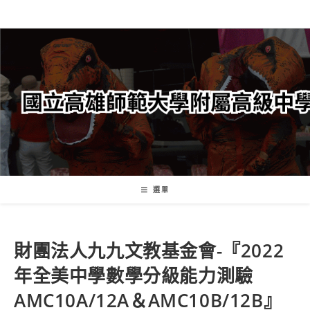
跳
轉
至
主
要
內
容
選單
財團法人九九文教基金會-『2022
年全美中學數學分級能力測驗
AMC10A/12A＆AMC10B/12B』