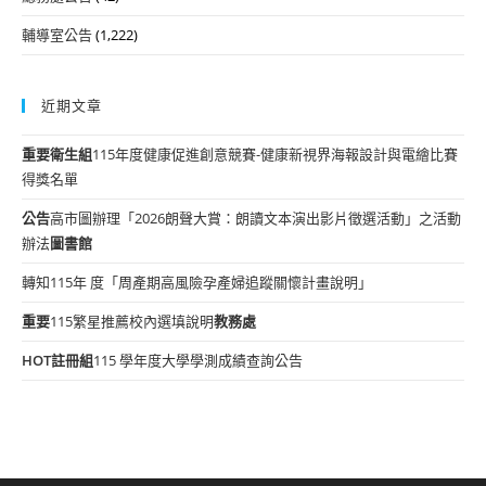
輔導室公告
(1,222)
近期文章
重要
衛生組
115年度健康促進創意競賽-健康新視界海報設計與電繪比賽
得獎名單
公告
高市圖辦理「2026朗聲大賞：朗讀文本演出影片徵選活動」之活動
辦法
圖書館
轉知115年 度「周產期高風險孕產婦追蹤關懷計畫說明」
重要
115繁星推薦校內選填說明
教務處
HOT
註冊組
115 學年度大學學測成績查詢公告