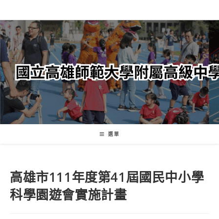
跳
轉
至
主
要
內
容
選單
高雄市111年度第41屆國民中小學
科學園遊會實施計畫