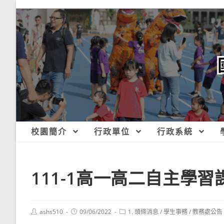
跳
轉
至
主
要
內
容
校園簡介
行政單位
行政系統
111-1高一高二自主學
Post
Post
Post
ashs510
09/06/2022
1. 頭條消息
/
學生事務
/
教務處公告
author:
published:
category: