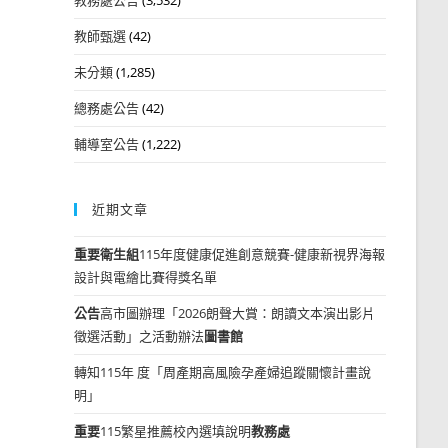
教師甄選
(42)
未分類
(1,285)
總務處公告
(42)
輔導室公告
(1,222)
近期文章
重要
衛生組
115年度健康促進創意競賽-健康新視界海報
設計與電繪比賽得獎名單
公告
高市圖辦理「2026朗聲大賞：朗讀文本演出影片
徵選活動」之活動辦法
圖書館
轉知115年 度「周產期高風險孕產婦追蹤關懷計畫說
明」
重要
115繁星推薦校內選填說明
教務處