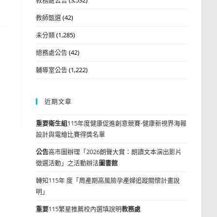
教師甄選
(42)
未分類
(1,285)
總務處公告
(42)
輔導室公告
(1,222)
近期文章
重要
衛生組
115年度健康促進創意競賽-健康新視界海報
設計與電繪比賽得獎名單
公告
高市圖辦理「2026朗聲大賞：朗讀文本演出影片
徵選活動」之活動辦法
圖書館
轉知115年 度「周產期高風險孕產婦追蹤關懷計畫說
明」
重要
115繁星推薦校內選填說明
教務處