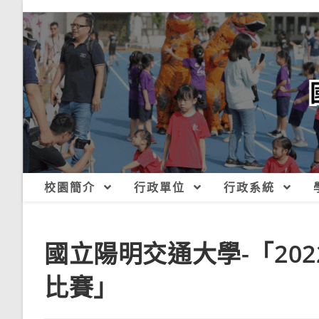
跳
轉
至
主
要
內
容
校園簡介
行政單位
行政系統
國立陽明交通大學-「20
比賽」