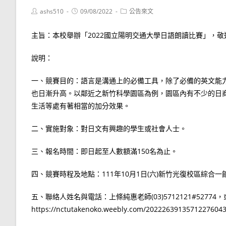
Post
Post
Post
ashs510
09/08/2022
公告來文
author:
published:
category:
主旨：本校舉辦「2022國立陽明交通大學日語朗讀比賽」，
說明：
一、競賽目的：語言是溝通上的必備工具，除了必備的英文能
也日漸升高。以鄰近之新竹科學園區為例，園區內有不少的日
生活等處有著相當的加分效果。
二、實施對象：對日文有興趣的學生或社會人士。
三、報名時間：即日起至人數額滿150名為止。
四、競賽時程及地點：111年10月1日(六)新竹光復校區綜合一
五、聯絡人姓名與電話：上條純惠老師(03)5712121#5277
https://nctutakenoko.weebly.com/2022263913571227604