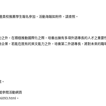
敬邀貴校推薦學生報名參加，活動海報如附件，請查照。
力之外，在積極推動國際化之際，培養出擁有多項外語專長的人才之重要
商企業，若能在既有的英文能力之外，培養第二外語專長，將對未來的職
館。
4，或參閱活動網頁
36093.html。