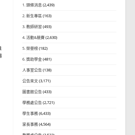
1. 頭條消息
(2,439)
2. 新生專區
(163)
3. 教師研習
(493)
4. 活動&競賽
(2,630)
性
5. 榮譽榜
(182)
場
6. 獎助學金
(481)
人事室公告
(138)
公告來文
(3,171)
圖書館公告
(433)
學務處公告
(2,721)
學生事務
(6,433)
家長事務
(4,564)
教務處公告
(3,532)