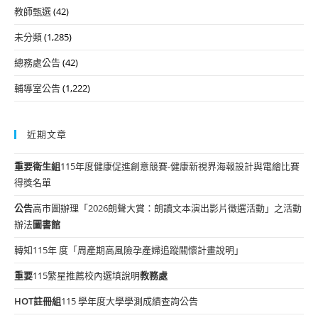
教師甄選
(42)
未分類
(1,285)
總務處公告
(42)
輔導室公告
(1,222)
近期文章
重要
衛生組
115年度健康促進創意競賽-健康新視界海報設計與電繪比賽
得獎名單
公告
高市圖辦理「2026朗聲大賞：朗讀文本演出影片徵選活動」之活動
辦法
圖書館
轉知115年 度「周產期高風險孕產婦追蹤關懷計畫說明」
重要
115繁星推薦校內選填說明
教務處
HOT
註冊組
115 學年度大學學測成績查詢公告