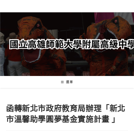
跳
轉
至
主
要
內
容
選單
函轉新北市政府教育局辦理「新北
市溫馨助學圓夢基金實施計畫 」