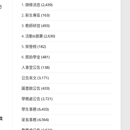
1. 頭條消息
(2,439)
方
2. 新生專區
(163)
3. 教師研習
(493)
4. 活動&競賽
(2,630)
5. 榮譽榜
(182)
6. 獎助學金
(481)
人事室公告
(138)
公告來文
(3,171)
圖書館公告
(433)
學務處公告
(2,721)
學生事務
(6,433)
職
家長事務
(4,564)
教務處公告
(3,532)