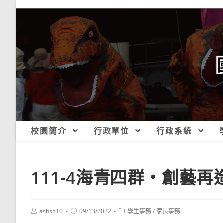
跳
轉
至
主
要
內
容
校園簡介
行政單位
行政系統
111-4海青四群‧創藝
Post
Post
Post
ashs510
09/13/2022
學生事務
/
家長事務
author:
published:
category: