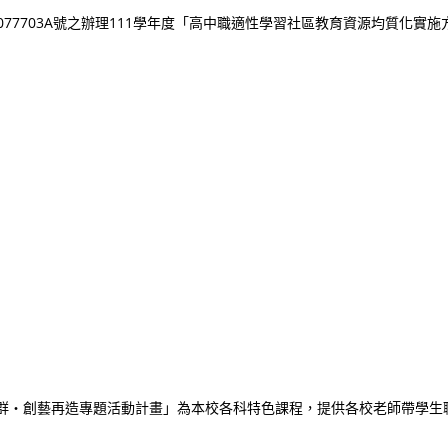
0077703A號之辦理111學年度「高中職適性學習社區教育資源均質化實施
青四群‧創藝再造專題活動計畫」為本校各科特色課程，提供各校老師帶學生