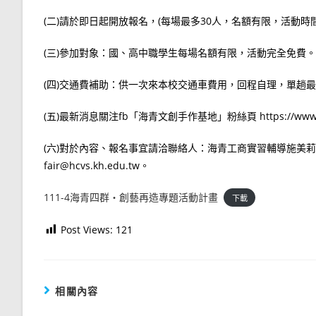
(二)請於即日起開放報名，(每場最多30人，名額有限，活動時間
(三)參加對象：國、高中職學生每場名額有限，活動完全免費。
(四)交通費補助：供一次來本校交通車費用，回程自理，單趟最高
(五)最新消息關注fb「海青文創手作基地」粉絲頁 https://www.faceb
(六)對於內容、報名事宜請洽聯絡人：海青工商實習輔導施美莉組長。聯
fair@hcvs.kh.edu.tw。
111-4海青四群‧創藝再造專題活動計畫
下載
Post Views:
121
相關內容