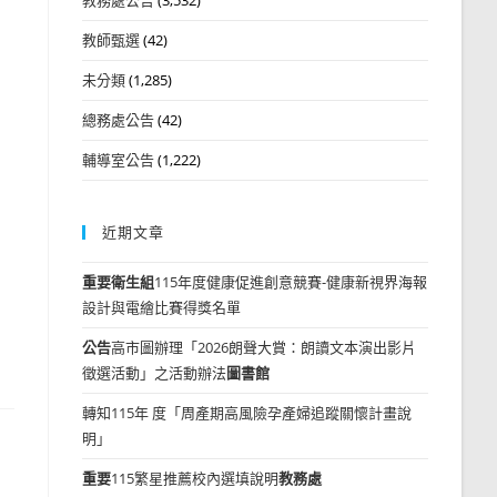
教師甄選
(42)
未分類
(1,285)
總務處公告
(42)
輔導室公告
(1,222)
近期文章
重要
衛生組
115年度健康促進創意競賽-健康新視界海報
設計與電繪比賽得獎名單
公告
高市圖辦理「2026朗聲大賞：朗讀文本演出影片
徵選活動」之活動辦法
圖書館
轉知115年 度「周產期高風險孕產婦追蹤關懷計畫說
明」
重要
115繁星推薦校內選填說明
教務處