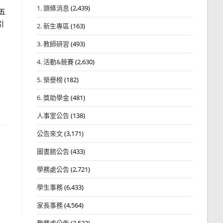
1. 頭條消息
(2,439)
五
引
2. 新生專區
(163)
3. 教師研習
(493)
4. 活動&競賽
(2,630)
5. 榮譽榜
(182)
6. 獎助學金
(481)
人事室公告
(138)
公告來文
(3,171)
圖書館公告
(433)
學務處公告
(2,721)
學生事務
(6,433)
家長事務
(4,564)
教務處公告
(3,532)