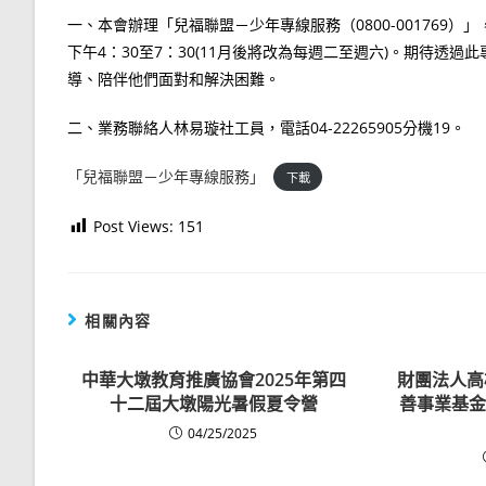
一、本會辦理「兒福聯盟－少年專線服務（0800-001769
下午4：30至7：30(11月後將改為每週二至週六)。期待
導、陪伴他們面對和解決困難。
二、業務聯絡人林易璇社工員，電話04-22265905分機19。
「兒福聯盟－少年專線服務」
下載
Post Views:
151
相關內容
中華大墩教育推廣協會2025年第四
財團法人高
十二屆大墩陽光暑假夏令營
善事業基金
04/25/2025