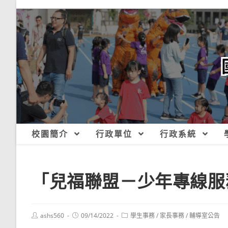
跳
轉
至
主
要
內
容
校園簡介
行政單位
行政系統
「兒福聯盟－少年專線服
Post
Post
Post
ashs560
09/14/2022
學生事務
/
家長事務
/
輔導室公告
author:
published:
category: