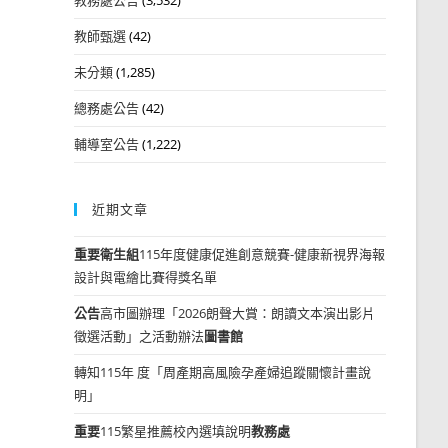
教師甄選
(42)
未分類
(1,285)
總務處公告
(42)
輔導室公告
(1,222)
近期文章
重要
衛生組
115年度健康促進創意競賽-健康新視界海報
設計與電繪比賽得獎名單
公告
高市圖辦理「2026朗聲大賞：朗讀文本演出影片
徵選活動」之活動辦法
圖書館
轉知115年 度「周產期高風險孕產婦追蹤關懷計畫說
明」
重要
115繁星推薦校內選填說明
教務處