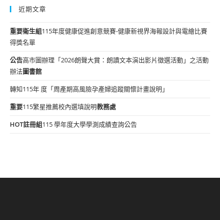
近期文章
重要
衛生組
115年度健康促進創意競賽-健康新視界海報設計與電繪比賽
得獎名單
公告
高市圖辦理「2026朗聲大賞：朗讀文本演出影片徵選活動」之活動
辦法
圖書館
轉知115年 度「周產期高風險孕產婦追蹤關懷計畫說明」
重要
115繁星推薦校內選填說明
教務處
HOT
註冊組
115 學年度大學學測成績查詢公告