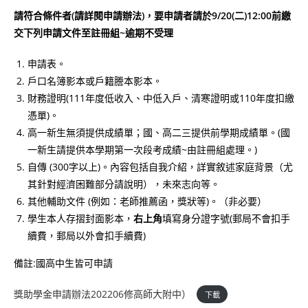
請符合條件者(請詳閱申請辦法)，要申請者請於9/20(二)12:00前繳
交下列申請文件至註冊組~逾期不受理
申請表。
戶口名簿影本或戶籍謄本影本。
財務證明(111年度低收入、中低入戶、清寒證明或110年度扣繳
憑單)。
高一新生無須提供成績單；國、高二三提供前學期成績單。(國
一新生請提供本學期第一次段考成績~由註冊組處理。)
自傳 (300字以上)。內容包括自我介紹，詳實敘述家庭背景（尤
其針對經濟困難部分請說明），未來志向等。
其他輔助文件 (例如：老師推薦函，獎狀等)。（非必要）
學生本人存摺封面影本，
右上角
填寫身分證字號(郵局不會扣手
續費，郵局以外會扣手續費)
備註:國高中生皆可申請
獎助學金申請辦法202206修高師大附中）
下載