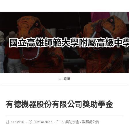
跳
轉
至
主
要
內
容
選單
有德機器股份有限公司獎助學金
Post
Post
Post
ashs510
09/14/2022
6. 獎助學金
/
教務處公告
author:
published:
category: