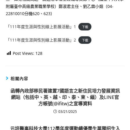
附屬臺中高級農業職業學校）鄭淑君主任、劉乙霖小姐（04-
22810010分機620、623）
「111年度生涯與性別線上影展活動」1
下載
「111年度生涯與性別線上影展活動」2
下載
Post Views:
128
相關內容
函轉內政部移民署建置7國語言之新住民培力發展資訊
網站（包括中、英、越、印、泰、柬、緬）及LINE官
方帳號(@ifitw)之宣導資料
03/21/2025
元培醫事科技大學112學年度運動績優學生單獨招生入