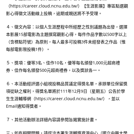
（https://career.cloud.ncnu.edu.tw/）【生涯影展】專區點選觀
影心得徵文活動線上投稿，逾期或親送將不予受理。
４、徵文內容：以個人生涯歷程中所經歷之性別議題為出發，選擇
本影展15部電影為主題撰寫觀影心得，每件作品字數以500字以上
（含標點符號）為原則，每人最多可投稿3件未經發表之作品（惟
每部電影限投稿1件）。
５、獎項：優等3名、佳作10名，優等每名頒發1,000元超商禮
券、佳作每名頒發500元超商禮券，以及獎狀各一。
６、本活動經評選小組視投稿品質議定得獎名單，承辦單位保留獎
項從缺之權利，得獎名單將於111年12月9日（星期五）公告於學
生生涯輔導網（https://career.cloud.ncnu.edu.tw/），並以
Email通知得獎者。
７、其他活動辦法詳細內容請參閱旨揭實施計畫。
三、如有相關問題，請逕洽本署生涯輔導資源中心（國立中興大學