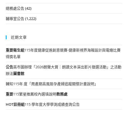
總務處公告
(42)
輔導室公告
(1,222)
近期文章
重要
衛生組
115年度健康促進創意競賽-健康新視界海報設計與電繪比賽
得獎名單
公告
高市圖辦理「2026朗聲大賞：朗讀文本演出影片徵選活動」之活動
辦法
圖書館
轉知115年 度「周產期高風險孕產婦追蹤關懷計畫說明」
重要
115繁星推薦校內選填說明
教務處
HOT
註冊組
115 學年度大學學測成績查詢公告