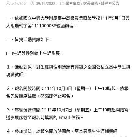
Post
Post
Post
ashs560
09/19/2022
學生事務
/
家長事務
/
輔導室公告
author:
published:
category:
一、依據國立中興大學附屬臺中高級農業職業學校111年9月1日興
大附農輔字第1111000058號函辦理。
二、旨揭活動資訊如下：
(一)生涯與性別線上生涯影展：
１、活動對象：對生涯與性別議題有興趣之全國公私立高中學生與
現職教師。
２、報名開放時間：111年10月3日（星期一）上午10時起，依報
名先後順序錄取，額滿即停止報名。
３、序號發送時間：111年10月7日（星期五）上午10時起開始寄
送影展序號至報名時填寫的 Email 信箱。
４、參加辦法：於報名開放時間內，至本署學生生涯輔導網