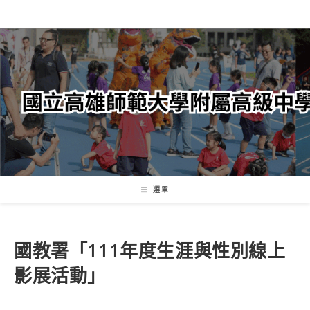
跳
轉
至
主
要
內
容
選單
國教署「111年度生涯與性別線上
影展活動」