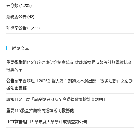
未分類
(1,285)
總務處公告
(42)
輔導室公告
(1,222)
近期文章
重要
衛生組
115年度健康促進創意競賽-健康新視界海報設計與電繪比賽
得獎名單
公告
高市圖辦理「2026朗聲大賞：朗讀文本演出影片徵選活動」之活動
辦法
圖書館
轉知115年 度「周產期高風險孕產婦追蹤關懷計畫說明」
重要
115繁星推薦校內選填說明
教務處
HOT
註冊組
115 學年度大學學測成績查詢公告