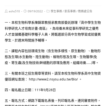
Post
Post
Post
ashs510
09/19/2022
學生事務
/
家長事務
/
教務處公告
author:
published:
category:
一、本校生物科學系陳錦翠教授承教育部委託辦理『高中學生生物
科學研究人才培育計畫-南區』，為培養未來從事科學研究之優秀
人才並儲備基礎科學種子人員，將甄選部分高中生物學習成就優異
學生，於週末時間施予輔導。
二、課程內容包括環境生物（含生物多樣性、原生動物）、動物形
態及生理(水生動物、陸生動物)、植物形態及生理、生物醫學(免
疫、寄生蟲)及生物技術(幹細胞的原理及應用，組織培養……)等。
三、有關本班之招生簡章等資料，請至本校生物科學系高中生物資
優班網址查詢： http://www2.nsysu.edu.tw/Bio/ 。
四、報名截止日期：111年9月28日
五、報名方式：網路下載報名表後，列印報名表，連同審查附件，