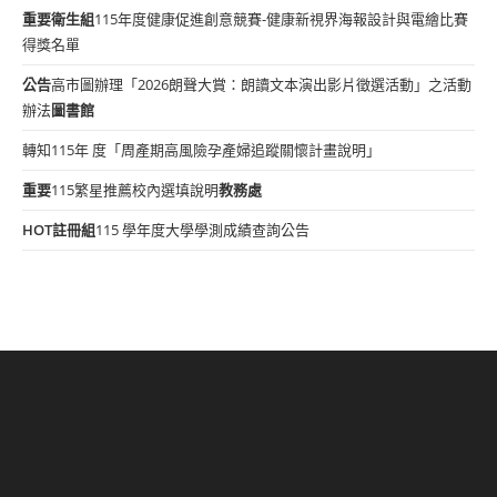
重要
衛生組
115年度健康促進創意競賽-健康新視界海報設計與電繪比賽
得獎名單
公告
高市圖辦理「2026朗聲大賞：朗讀文本演出影片徵選活動」之活動
辦法
圖書館
轉知115年 度「周產期高風險孕產婦追蹤關懷計畫說明」
重要
115繁星推薦校內選填說明
教務處
HOT
註冊組
115 學年度大學學測成績查詢公告