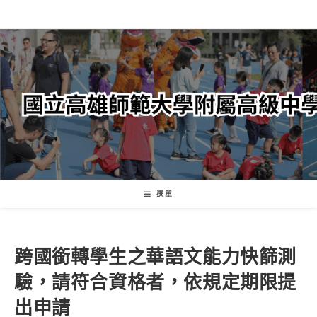
跳
轉
至
主
要
內
容
選單
跨國銜轉學生之華語文能力快篩測
驗，請符合資格者，依規定期限提
出申請