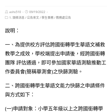
Post
Post
ashs510
09/19/2022
author:
published:
Post
1. 頭條消息
/
公告來文
/
學生事務
/
教務處公告
category:
說明：
一、為提供校方評估跨國銜轉學生華語文補救
教學之成效，學校端提出申請後，經跨國銜轉
團隊 評估通過，即可參加國家華語測驗推動工
作委員會(簡稱華測會)之快篩測驗。
二、跨國銜轉學生華語文能力快篩之申請條件
與方式如下：
(一)申請對象：小學五年級以上之跨國銜轉學