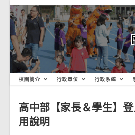
跳
轉
至
主
要
內
容
校園簡介
行政單位
行政系統
高中部【家長＆學生】登
用說明