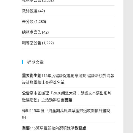
教師甄選
(42)
未分類
(1,285)
總務處公告
(42)
輔導室公告
(1,222)
近期文章
重要
衛生組
115年度健康促進創意競賽-健康新視界海報
設計與電繪比賽得獎名單
公告
高市圖辦理「2026朗聲大賞：朗讀文本演出影片
徵選活動」之活動辦法
圖書館
轉知115年 度「周產期高風險孕產婦追蹤關懷計畫說
明」
重要
115繁星推薦校內選填說明
教務處