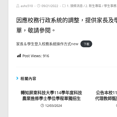
Post
Post
Post
ashs510
09/21/2022
1. 頭條消息
/
2. 新生專區
/
學生事務
author:
published:
category:
因應校務行政系統的調整，提供家長及
單，敬請參閱。
家長＆學生登入校務系統操作方式new
下載
Post Views:
916
相關內容
轉知屏東科技大學114學年度科技
公告本校1
農業進修學士學位學程單獨招生
代理教師甄
12/03/2024