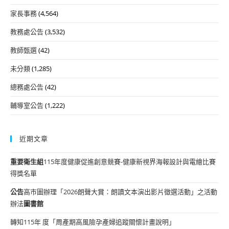
家長事務
(4,564)
教務處公告
(3,532)
教師甄選
(42)
未分類
(1,285)
總務處公告
(42)
輔導室公告
(1,222)
近期文章
重要
衛生組
115年度健康促進創意競賽-健康新視界海報設計與電繪比賽
得獎名單
公告
高市圖辦理「2026朗聲大賞：朗讀文本演出影片徵選活動」之活動
辦法
圖書館
轉知115年 度「周產期高風險孕產婦追蹤關懷計畫說明」