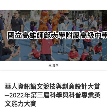
跳
轉
至
主
要
內
容
選單
華人資訊語文競技與創意設計大賞
─2022年第三屆科學與科普專業英
文能力大賽