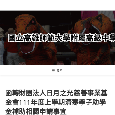
跳
轉
至
主
要
內
容
選單
函轉財團法人日月之光慈善事業基
金會111年度上學期清寒學子助學
金補助相關申請事宜