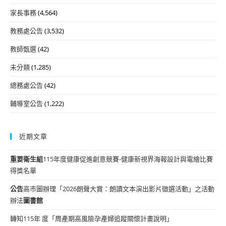
家長事務
(4,564)
教務處公告
(3,532)
教師甄選
(42)
未分類
(1,285)
總務處公告
(42)
輔導室公告
(1,222)
近期文章
重要
衛生組
115年度健康促進創意競賽-健康新視界海報設計與電繪比賽
得獎名單
公告
高市圖辦理「2026朗聲大賞：朗讀文本演出影片徵選活動」之活動
辦法
圖書館
轉知115年 度「周產期高風險孕產婦追蹤關懷計畫說明」