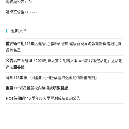
總務處公告
(42)
輔導室公告
(1,222)
近期文章
重要
衛生組
115年度健康促進創意競賽-健康新視界海報設計與電繪比賽
得獎名單
公告
高市圖辦理「2026朗聲大賞：朗讀文本演出影片徵選活動」之活動
辦法
圖書館
轉知115年 度「周產期高風險孕產婦追蹤關懷計畫說明」
重要
115繁星推薦校內選填說明
教務處
HOT
註冊組
115 學年度大學學測成績查詢公告