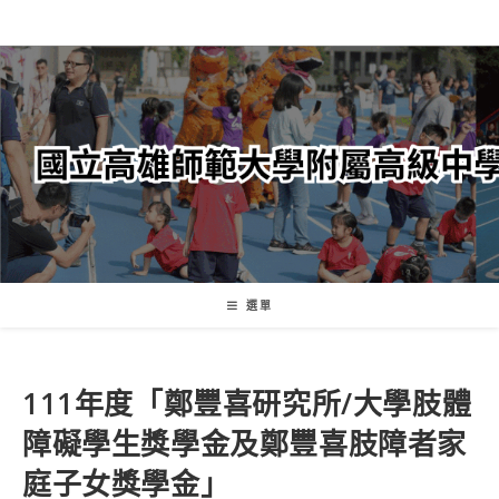
跳
轉
至
主
要
內
容
選單
111年度「鄭豐喜研究所/大學肢體
障礙學生獎學金及鄭豐喜肢障者家
庭子女獎學金」