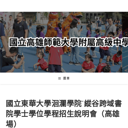
跳
轉
至
主
要
內
容
選單
國立東華大學洄瀾學院˙縱谷跨域書
院學士學位學程招生說明會（高雄
場）