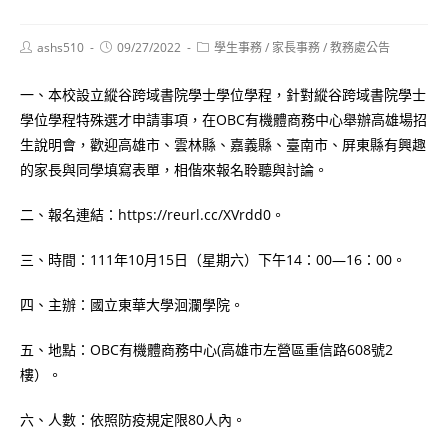
Post
Post
Post
ashs510
09/27/2022
學生事務
/
家長事務
/
教務處公告
author:
published:
category:
一、本校設立縱谷跨域書院學士學位學程，針對縱谷跨域書院學士
學位學程特殊選才申請事項，在OBC有機體商務中心舉辦高雄場招
生說明會，歡迎高雄市、雲林縣、嘉義縣、臺南市、屏東縣有興趣
的家長與同學填寫表單，相偕來報名聆聽與討論。
二、報名連結：https://reurl.cc/XVrdd0。
三、時間：111年10月15日（星期六）下午14：00—16：00。
四、主辦：國立東華大學洄瀾學院。
五、地點：OBC有機體商務中心(高雄市左營區重信路608號2
樓）。
六、人數：依照防疫規定限80人內。