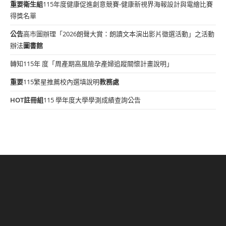
重要
衛生組
115年度健康促進創意競賽-健康新視界海報設計與電繪比賽
得獎名單
公告
高市圖辦理「2026朗聲大賞：朗讀文本演出影片徵選活動」之活動
辦法
圖書館
轉知115年 度「周產期高風險孕產婦追蹤關懷計畫說明」
重要
115繁星推薦校內選填說明
教務處
HOT
註冊組
115 學年度大學學測成績查詢公告