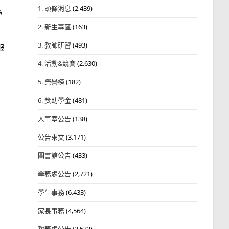
1. 頭條消息
(2,439)
為
2. 新生專區
(163)
3. 教師研習
(493)
服
4. 活動&競賽
(2,630)
5. 榮譽榜
(182)
6. 獎助學金
(481)
人事室公告
(138)
公告來文
(3,171)
圖書館公告
(433)
學務處公告
(2,721)
學生事務
(6,433)
家長事務
(4,564)
教務處公告
(3,532)