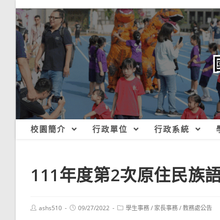
跳
轉
至
主
要
內
容
校園簡介
行政單位
行政系統
111年度第2次原住民族
Post
Post
Post
ashs510
09/27/2022
學生事務
/
家長事務
/
教務處公告
author:
published:
category: