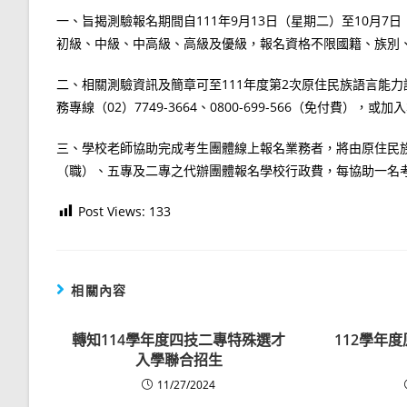
一、旨揭測驗報名期間自111年9月13日（星期二）至10月7
初級、中級、中高級、高級及優級，報名資格不限國籍、族別
二、相關測驗資訊及簡章可至111年度第2次原住民族語言能力認證測驗網站查
務專線（02）7749-3664、0800-699-566（免付費），或
三、學校老師協助完成考生團體線上報名業務者，將由原住民
（職）、五專及二專之代辦團體報名學校行政費，每協助一名考
Post Views:
133
相關內容
轉知114學年度四技二專特殊選才
112學年
入學聯合招生
11/27/2024