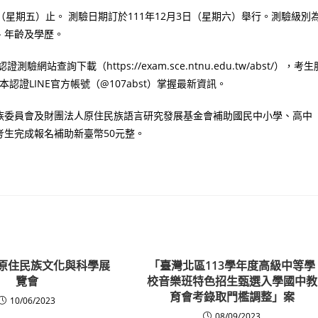
日（星期五）止。 測驗日期訂於111年12月3日（星期六）舉行。測驗級別
、年齡及學歷。
詢下載（https://exam.sce.ntnu.edu.tw/abst/），考生
加入本認證LINE官方帳號（@107abst）掌握最新資訊。
族委員會及財團法人原住民族語言研究發展基金會補助國民中小學、高中
生完成報名補助新臺幣50元整。
度原住民族文化與科學展
「臺灣北區113學年度高級中等學
覽會
校音樂班特色招生甄選入學國中教
育會考錄取門檻調整」案
10/06/2023
08/09/2023