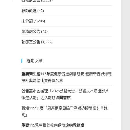
教師甄選
(42)
未分類
(1,285)
總務處公告
(42)
輔導室公告
(1,222)
近期文章
重要
衛生組
115年度健康促進創意競賽-健康新視界海報
設計與電繪比賽得獎名單
公告
高市圖辦理「2026朗聲大賞：朗讀文本演出影片
徵選活動」之活動辦法
圖書館
轉知115年 度「周產期高風險孕產婦追蹤關懷計畫說
明」
重要
115繁星推薦校內選填說明
教務處