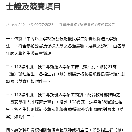
士證及競賽項目
Post
Post
Post
ashs510
09/27/2022
學生事務
/
家長事務
/
教務處公告
author:
published:
category:
一、依據「中等以上學校技藝技能優良學生甄審及保送入學辦
法」，符合參加甄審及保送入學之各類競賽、展覽之認可，由各學
年度入學招生委員會辦理。
二、112學年度四技二專甄選入學招生群（類）別，維持21群
（類）辦理招生，各招生群（類）別採計技藝技能優良職種類別對
照表（草案）如附件一。
三、112學年度四技二專技優入學招生類別，配合教育部推動之
「資安學研人才培育計畫」，增列「96資安」調整為38類辦理招
生，各招生類別採計技藝技能優良職種類別(含相關度)對照表（草
案）如附件二。
四、惠請轉知貴校相關領域專長教師或科主任，如對招生群（類）