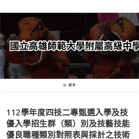
跳
轉
至
主
要
內
容
選單
112學年度四技二專甄選入學及技
優入學招生群（類）別及技藝技能
優良職種類別對照表與採計之技術