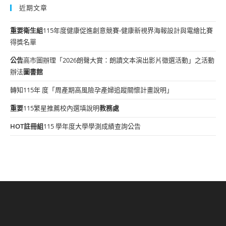
近期文章
重要
衛生組
115年度健康促進創意競賽-健康新視界海報設計與電繪比賽
得獎名單
公告
高市圖辦理「2026朗聲大賞：朗讀文本演出影片徵選活動」之活動
辦法
圖書館
轉知115年 度「周產期高風險孕產婦追蹤關懷計畫說明」
重要
115繁星推薦校內選填說明
教務處
HOT
註冊組
115 學年度大學學測成績查詢公告