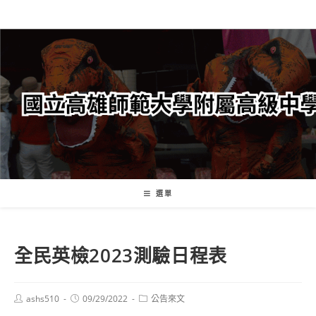
跳
轉
至
主
要
內
容
選單
全民英檢2023測驗日程表
Post
Post
Post
ashs510
09/29/2022
公告來文
author:
published:
category: