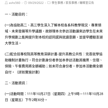
Post
Post
Post
ashs560
09/29/2022
學生事務
/
家長事務
/
輔導室公告
author:
published:
category:
一、活動目的：
(一)為協助高二、高三學生深入了解本校各系科教學現況、專業領
域、未來發展等升學議題，故辦理本次參訪活動讓來訪學生在未來
升學規劃上能夠提升對本校的認同感與就讀意願，並提早體驗澎湖
大學生活。
(二)配合技專校院高等教育深耕計畫-提升高教公共性：完善就學協
助機制計畫執行，符合計劃身份者參加本參訪活動其機票、住宿、
保險、午餐費用將全額補助；如未符合身份者，參加本活動需全額
自付。（詳如實施計劃）
二、活動資訊：
(一)活動時間：111年10月27日（星期四）上午9時－111年10月28
日（星期五）下午2時30分。