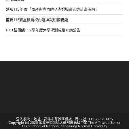
轉知115年 度「周產期高風險孕產婦追蹤關懷計畫說明」
重要
115繁星推薦校內選填說明
教務處
HOT
註冊組
115 學年度大學學測成績查詢公告
登入系統
| 地址：高雄市苓雅區凱旋二路89號 TEL:07-7613875
Copyright (c) 2020 國立高雄師範大學附屬高級中學 The Affiliated Senior
High School of National Kaohsiung Normal University