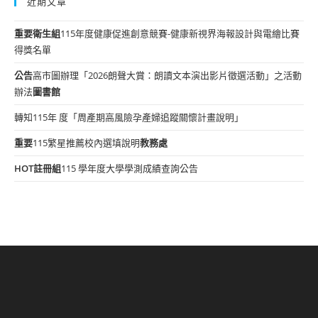
近期文章
重要
衛生組
115年度健康促進創意競賽-健康新視界海報設計與電繪比賽
得獎名單
公告
高市圖辦理「2026朗聲大賞：朗讀文本演出影片徵選活動」之活動
辦法
圖書館
轉知115年 度「周產期高風險孕產婦追蹤關懷計畫說明」
重要
115繁星推薦校內選填說明
教務處
HOT
註冊組
115 學年度大學學測成績查詢公告