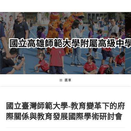
跳
轉
至
主
要
內
容
選單
國立臺灣師範大學-教育變革下的府
際關係與教育發展國際學術研討會