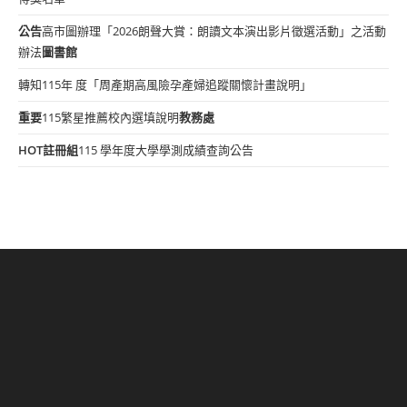
公告
高市圖辦理「2026朗聲大賞：朗讀文本演出影片徵選活動」之活動
辦法
圖書館
轉知115年 度「周產期高風險孕產婦追蹤關懷計畫說明」
重要
115繁星推薦校內選填說明
教務處
HOT
註冊組
115 學年度大學學測成績查詢公告