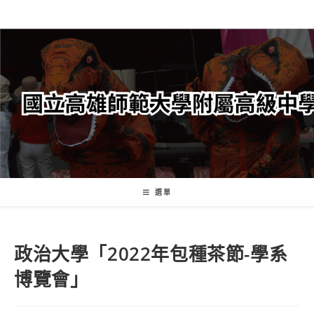
跳
轉
至
主
要
內
容
選單
政治大學「2022年包種茶節-學系
博覽會」