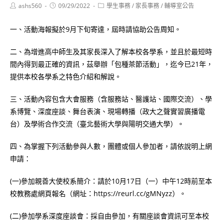
Post
Post
Post
ashs560
09/29/2022
學生事務
/
家長事務
/
輔導室公告
author:
published:
category:
一、活動海報擬於9月下旬寄達，屆時請協助公告周知。
二、為增進高中師生及其家長深入了解本校各學系，並且於最短時
間內得到最正確的資訊，茲舉辦「包種茶節活動」，迄今已21年，
提供本校各學系之特色介紹和解說。
三、活動內容包含大會服務（含服務站、醫護站、國際交流）、學
系博覽、深度座談、舞台表演、現場轉播（政大之聲實習廣播電
台）及學術合作交流（臺北藝術大學與陽明交通大學）。
四、為掌握下列活動參與人數，團體或個人參加者，請依說明上網
申請：
(一)參加親善大使校系簡介：請於10月17日（一）中午12時前至本
校教務處網頁報名（網址：https://reurl.cc/gMNyzz）。
(二)參加學系深度座談會：採自由參加，有關座談會資訊可至本校