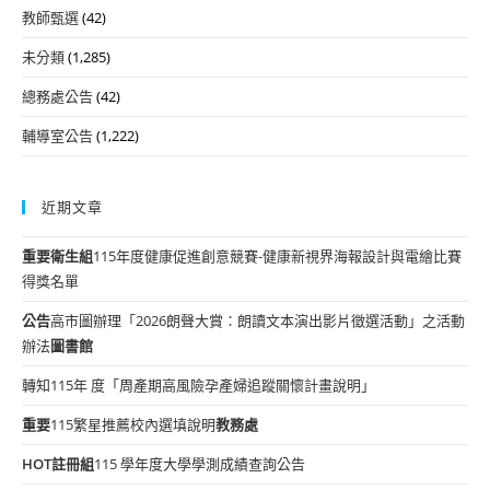
教師甄選
(42)
未分類
(1,285)
總務處公告
(42)
輔導室公告
(1,222)
近期文章
重要
衛生組
115年度健康促進創意競賽-健康新視界海報設計與電繪比賽
得獎名單
公告
高市圖辦理「2026朗聲大賞：朗讀文本演出影片徵選活動」之活動
辦法
圖書館
轉知115年 度「周產期高風險孕產婦追蹤關懷計畫說明」
重要
115繁星推薦校內選填說明
教務處
HOT
註冊組
115 學年度大學學測成績查詢公告