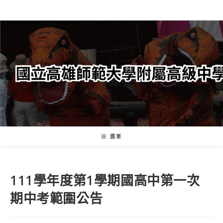
跳
轉
至
主
要
內
容
選單
111學年度第1學期國高中第一次
期中考範圍公告