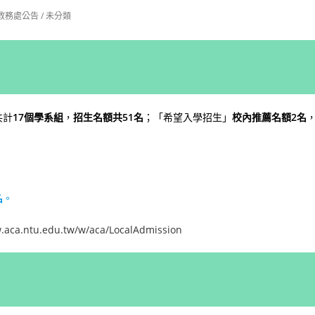
教務處公告
/
未分類
共計
17個學系組
，
招生名額共51名
；「希望入學招生」
校內推薦名額2名
。
名
。
.aca.ntu.edu.tw/w/aca/LocalAdmission