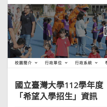
跳
轉
至
主
要
內
容
校園簡介
行政單位
行政系統
國立臺灣大學112學年
「希望入學招生」資訊