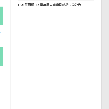
HOT
註冊組
115 學年度大學學測成績查詢公告
才