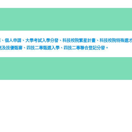
薦、個人申請、大學考試入學分發、科技校院繁星計畫、科技校院特殊選
送及技優甄審、四技二專甄選入學、四技二專聯合登記分發。