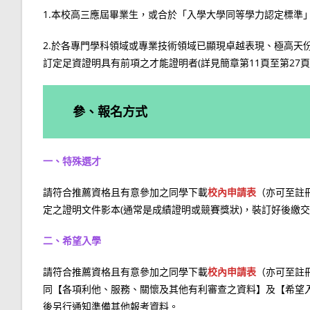
1.本校高三應屆畢業生，或合於「入學大學同等學力認定標準
2.於各專門學科領域或專業技術領域已顯現卓越表現、極高天
訂定足資證明具有前項之才能證明者(詳見簡章第11頁至第27頁
參、報名方式
一、特殊選才
請符合推薦資格且有意參加之同學下載
校內申請表
（亦可至註
定之證明文件影本(通常是成績證明或競賽獎狀)，裝訂好後繳
二、希望入學
請符合推薦資格且有意參加之同學下載
校內申請表
（亦可至註
同【各項利他、服務、關懷及其他有利審查之資料】及【希望
後另行通知準備其他報考資料。