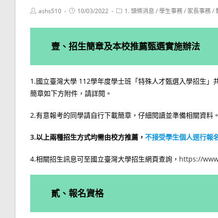
Post
Post
Post
ashs510
10/03/2022
1. 頭條消息
/
學生事務
/
家長事務
/
author:
published:
category:
壹、招生簡章及本校推薦甄選實施辦法
1.國立臺灣大學 112學年度學士班「特殊人才甄選入學招生」
簡章如下方附件，請詳閱。
2.有意報考的同學請自行下載簡章，仔細閱讀並準備相關資料
3.以上兩種招生方式均需由校方推薦，
不接受學生個人逕行報
4.相關招生訊息可至國立臺灣大學招生網頁查詢，
https://www
貳、報名資格