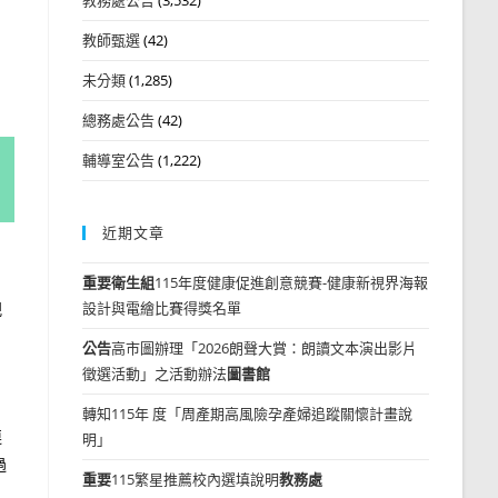
教師甄選
(42)
未分類
(1,285)
總務處公告
(42)
輔導室公告
(1,222)
近期文章
重要
衛生組
115年度健康促進創意競賽-健康新視界海報
規
設計與電繪比賽得獎名單
公告
高市圖辦理「2026朗聲大賞：朗讀文本演出影片
徵選活動」之活動辦法
圖書館
轉知115年 度「周產期高風險孕產婦追蹤關懷計畫說
連
明」
過
重要
115繁星推薦校內選填說明
教務處