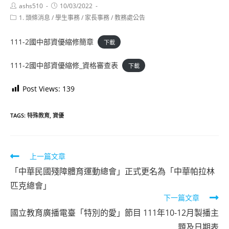
Post
Post
ashs510
10/03/2022
author:
published:
Post
1. 頭條消息
/
學生事務
/
家長事務
/
教務處公告
category:
111-2國中部資優縮修簡章
下載
111-2國中部資優縮修_資格審查表
下載
Post Views:
139
TAGS:
特殊教育
,
資優
Read
上一篇文章
more
「中華民國殘障體育運動總會」正式更名為「中華帕拉林
articles
匹克總會」
下一篇文章
國立教育廣播電臺「特別的愛」節目 111年10-12月製播主
題及日期表