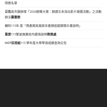
得獎名單
公告
高市圖辦理「2026朗聲大賞：朗讀文本演出影片徵選活動」之活動
辦法
圖書館
轉知115年 度「周產期高風險孕產婦追蹤關懷計畫說明」
重要
115繁星推薦校內選填說明
教務處
HOT
註冊組
115 學年度大學學測成績查詢公告