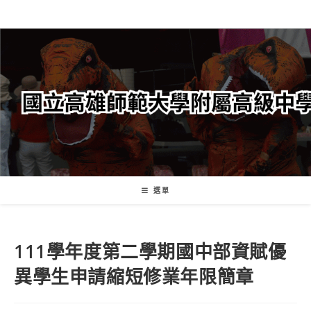
跳
轉
至
主
要
內
容
選單
111學年度第二學期國中部資賦優
異學生申請縮短修業年限簡章